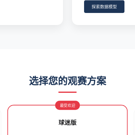
探索数据模型
选择您的观赛方案
最受欢迎
球迷版