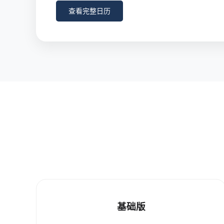
查看完整日历
基础版