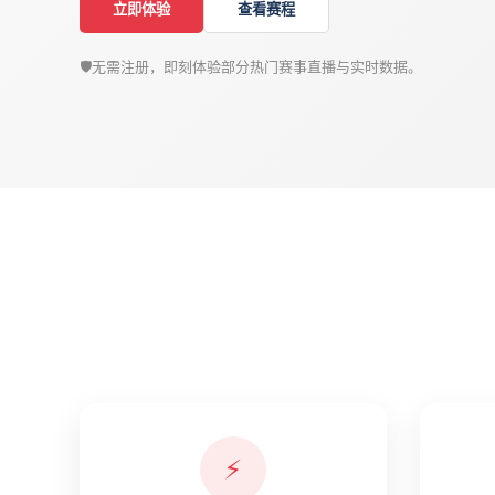
立即体验
查看赛程
🛡️
无需注册，即刻体验部分热门赛事直播与实时数据。
⚡