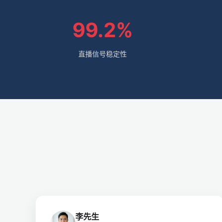
99.2%
直播信号稳定性
李先生