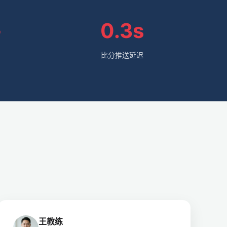
+
0.3s
比分推送延迟
王教练