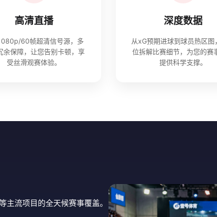
高清直播
深度数据
1080p/60帧超清信号源，多
从xG预期进球到球员热区图
冗余保障，让您告别卡顿，享
位拆解比赛细节，为您的赛
受丝滑观赛体验。
提供科学支撑。
球等主流项目的全天候赛事覆盖。