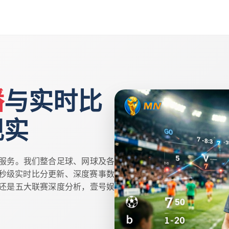
播
与实时比
现实
服务。我们整合足球、网球及各
毫秒级实时比分更新、深度赛事数
还是五大联赛深度分析，壹号娱